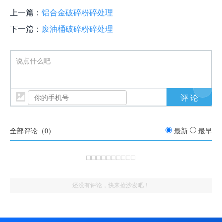
上一篇：
铝合金破碎粉碎处理
下一篇：
废油桶破碎粉碎处理
说点什么吧
全部评论（
0
）
最新
最早
还没有评论，快来抢沙发吧！
：设备能参观试机吗？
13848452500
评论
铝型材破碎处理
管理员回复： 可以的，我们有很多试机现