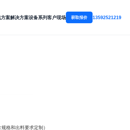
线方案
解决方案
设备系列
客户现场
13592521219
获取报价
）
据刀片规格和出料要求定制）