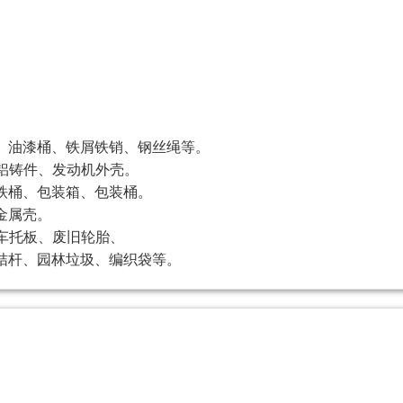
芯、油漆桶、铁屑铁销、钢丝绳等。
铝铸件、发动机外壳。
铁桶、包装箱、包装桶。
金属壳。
车托板、废旧轮胎、
物桔杆、园林垃圾、编织袋等。