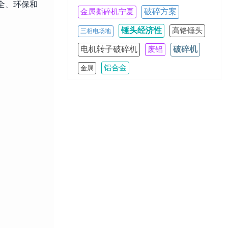
全、环保和
破碎方案
金属撕碎机宁夏
锤头经济性
高铬锤头
三相电场地
电机转子破碎机
破碎机
废铝
铝合金
金属