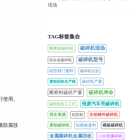
现场
TAG标签集合
破碎机现场
断桥铝破碎机
破碎机型号
铝合金破碎机
铝型材门窗料
破碎机分选
破碎机产量
废铝回收生产线
破碎机寿命
断桥料破碎产量
行使用。
报废汽车壳破碎机
破碎机加工工艺
再生资源
生铝铸件破碎机
铝型材
漆防腐技
废铝破碎机
铝模板废料
模板破碎机
金属撕碎机金属回收
1200型撕碎机