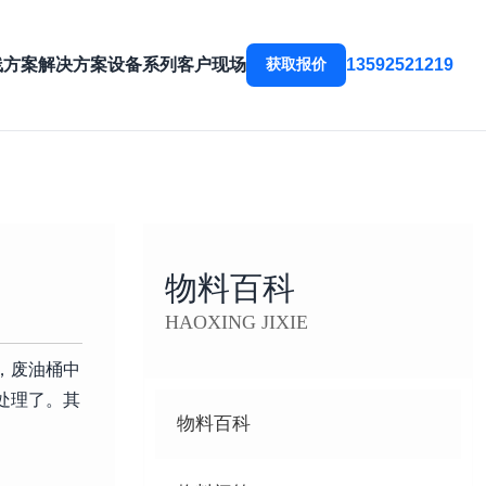
线方案
解决方案
设备系列
客户现场
获取报价
13592521219
物料百科
HAOXING JIXIE
，废油桶中
处理了。其
物料百科