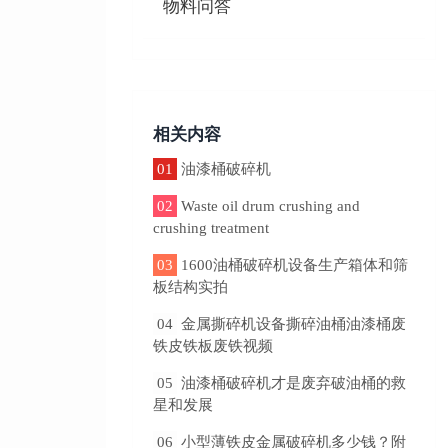
物料问答
相关内容
01
油漆桶破碎机
02
Waste oil drum crushing and
crushing treatment
03
1600油桶破碎机设备生产箱体和筛
板结构实拍
04
金属撕碎机设备撕碎油桶油漆桶废
铁皮铁板废铁视频
05
油漆桶破碎机才是废弃破油桶的救
星和发展
06
小型薄铁皮金属破碎机多少钱？附