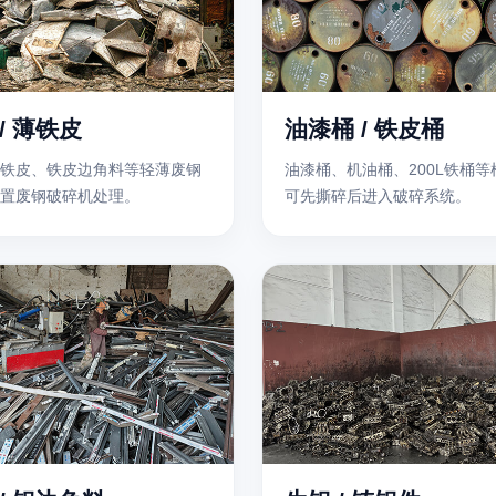
/ 薄铁皮
油漆桶 / 铁皮桶
铁皮、铁皮边角料等轻薄废钢
油漆桶、机油桶、200L铁桶
置废钢破碎机处理。
可先撕碎后进入破碎系统。