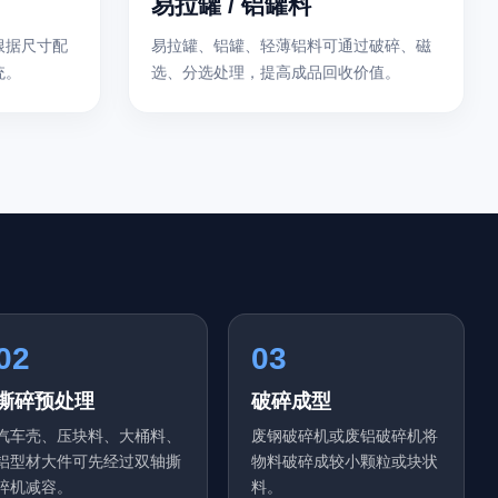
易拉罐 / 铝罐料
根据尺寸配
易拉罐、铝罐、轻薄铝料可通过破碎、磁
统。
选、分选处理，提高成品回收价值。
02
03
撕碎预处理
破碎成型
汽车壳、压块料、大桶料、
废钢破碎机或废铝破碎机将
铝型材大件可先经过双轴撕
物料破碎成较小颗粒或块状
碎机减容。
料。