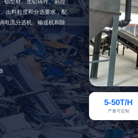
、铝型材、生铝铸件、易拉
寸、出料粒度和分选要求，配
涡电流分选机、输送机和除
选
5-50T/H
产量可定制