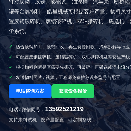
针对废钢、废铁、彩钢瓦、油漆桶、汽车壳、断桥铝
罐等金属物料， 皓星机械可根据客户产量、物料尺
置废钢破碎机、废铝破碎机、双轴撕碎机、磁选机、
尘系统。
适合废钢加工、废铝回收、再生资源回收、汽车拆解等行业
可配置废钢破碎机、废铝破碎机、双轴撕碎机及整套生产线
根据物料判断是否需要先撕碎、再破碎、再磁选或涡电流分
发送物料照片 / 视频，工程师免费推荐设备型号与配置
电话咨询方案
获取设备报价
13592521219
电话 / 微信同号：
支持来料试机 · 按产量配置 · 可定制整线