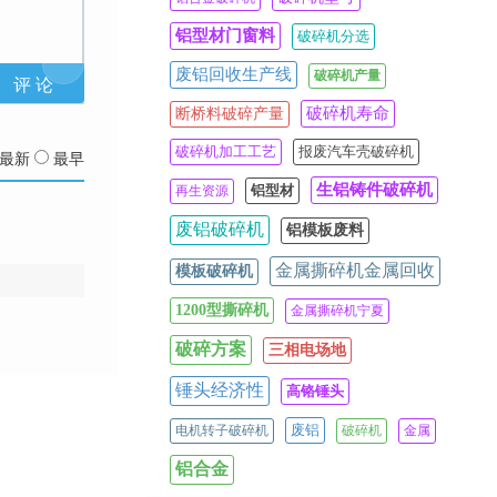
铝型材门窗料
破碎机分选
废铝回收生产线
破碎机产量
破碎机寿命
断桥料破碎产量
破碎机加工工艺
报废汽车壳破碎机
最新
最早
生铝铸件破碎机
铝型材
再生资源
废铝破碎机
铝模板废料
金属撕碎机金属回收
模板破碎机
1200型撕碎机
金属撕碎机宁夏
破碎方案
三相电场地
锤头经济性
高铬锤头
废铝
电机转子破碎机
破碎机
金属
铝合金