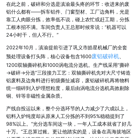
在此之前，破碎和分选是滇渝最头疼的环节：收进来的废
铝什么都有——拆车铝件、门窗型材、工厂边角料，光是
靠工人肉眼分拣，效率低不说，碰上农忙或赶工期，分拣
工根本招不满。车间负责人王总那时候常说：“机器可以
24小时干，但人不行。”
2022年10月，滇渝提前引进了巩义市皓星机械厂的全套
预处理设备打头阵，核心设备包含1600
废铝破碎机
、
1200双轴撕碎机和1000涡电流分选机。生产线采用“撕碎
→破碎→分选”三段接力工艺：双轴撕碎机先对大尺寸铸造
铝废料及边角料进行初级撕扯减容，废铝破碎机再将物料
统一细碎到入炉理想粒度，最后由涡电流分选机高效剔除
铜、锌等非磁性金属杂质。
产线自投运以来，整个分选环节的人力减少了六成以上，
铝料入炉纯度却从原来人工分拣的不到95%稳稳提到了
98%以上。“光分选车间这一块，一年人工成本就省了好几
十万。”王总算过账。更让他踏实的是，设备在高海拔地区