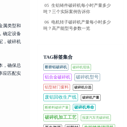
05
生铝铸件破碎机每小时产量多少
吨？三个实际案例告诉你
06
电机转子破碎机产量每小时多少
金属类型和
吨？高产能型号参数一览
，确定设备
配，破碎机
TAG标签集合
本，确保总
断桥铝破碎机
破碎机现场
率应匹配实
破碎机型号
铝合金破碎机
铝型材门窗料
破碎机分选
废铝回收生产线
破碎机产量
破碎机寿命
断桥料破碎产量
破碎机加工工艺
报废汽车壳破碎机