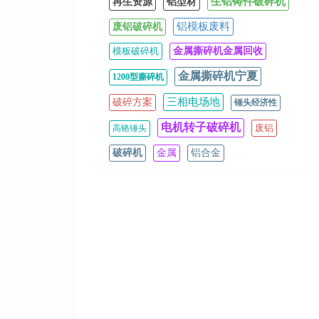
生铝铸件破碎机
再生资源
铝型材
铝模板废料
废铝破碎机
模板破碎机
金属撕碎机金属回收
金属撕碎机宁夏
1200型撕碎机
三相电场地
破碎方案
锤头经济性
电机转子破碎机
废铝
高铬锤头
破碎机
金属
铝合金