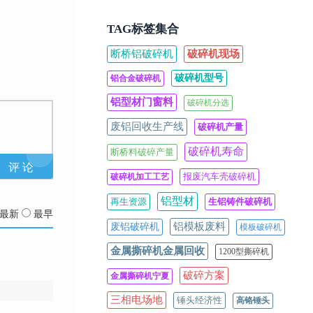
TAG标签集合
断桥铝破碎机
破碎机现场
破碎机型号
铝合金破碎机
铝型材门窗料
破碎机分选
废铝回收生产线
破碎机产量
破碎机寿命
断桥料破碎产量
报废汽车壳破碎机
破碎机加工工艺
铝型材
再生资源
生铝铸件破碎机
最新
最早
铝模板废料
废铝破碎机
模板破碎机
金属撕碎机金属回收
1200型撕碎机
破碎方案
金属撕碎机宁夏
三相电场地
锤头经济性
高铬锤头