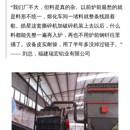
“我们厂不大，但料是真的杂。以前炉前最愁的就
是料形不统一，熔化车间一堵料就整条线跟着
歇。皓星这套撕碎机加破碎机装上去以后，什么
料都能先整一遍再入炉，再也不用炉前钢钎往里
捅了。设备皮实耐操，用了半年多没掉过链子。”
—— 刘总，福建瑞宏铝业有限公司