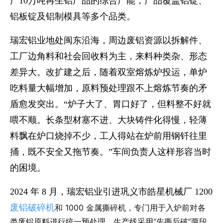
产10万吨再生铝产品的综合产能，产品覆盖铝锭、
铝板锭及铝制模具等多个品类。
瑞宏铝业地处闽东沿海，周边废铝资源以拆解件、
工厂边角料和社会回收料为主，来料种类杂、形态
差异大。改扩建之后，随着双室熔炼炉投运，单炉
吃料量大幅增加，原料预处理跟不上熔炼节奏的矛
盾愈发突出。“炉子大了、胃口好了，但料整不好就
喂不顺。长条型材塞不进、大块铸件化得慢，轻薄
料飘在炉口烧掉不少，工人得站在炉前用钢钎往里
捅，既不安全又拖节奏。”车间负责人这样形容当时
的困境。
2024 年 8 月，瑞宏铝业引进巩义市皓星机械厂 1200
废铝破碎机
和 1000 金属撕碎机，专门用于入炉前对各
类废铝原料进行统一预处理。生产线采用“先撕后破”两段