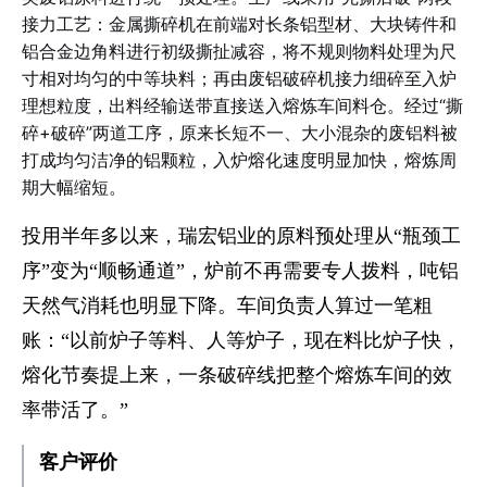
接力工艺：金属撕碎机在前端对长条铝型材、大块铸件和
铝合金边角料进行初级撕扯减容，将不规则物料处理为尺
寸相对均匀的中等块料；再由废铝破碎机接力细碎至入炉
理想粒度，出料经输送带直接送入熔炼车间料仓。经过“撕
碎+破碎”两道工序，原来长短不一、大小混杂的废铝料被
打成均匀洁净的铝颗粒，入炉熔化速度明显加快，熔炼周
期大幅缩短。
投用半年多以来，瑞宏铝业的原料预处理从“瓶颈工
序”变为“顺畅通道”，炉前不再需要专人拨料，吨铝
天然气消耗也明显下降。车间负责人算过一笔粗
账：“以前炉子等料、人等炉子，现在料比炉子快，
熔化节奏提上来，一条破碎线把整个熔炼车间的效
率带活了。”
客户评价