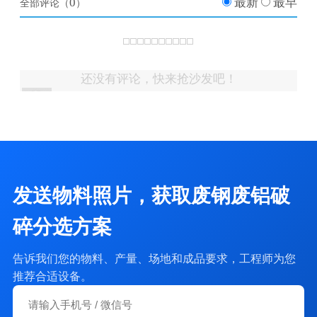
0
最新
最早
全部评论（
）
还没有评论，快来抢沙发吧！
：一个1200口圈上有
18664674906
评论
轮胎钢丝分离机
几斤钢丝？
发送物料照片，获取废钢废铝破
碎分选方案
告诉我们您的物料、产量、场地和成品要求，工程师为您
推荐合适设备。